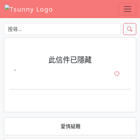
此信件已隱藏
·
愛情疑難