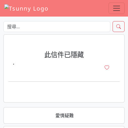
此信件已隱藏
·
愛情疑難