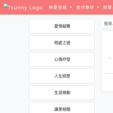
解憂信箱
合作夥伴
想
愛情疑難
相處之道
·
心情抒發
人生經歷
生涯規劃
課業相關