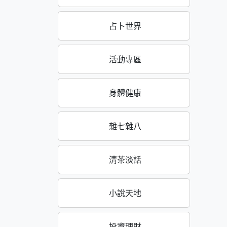
占卜世界
活動專區
身體健康
雜七雜八
清茶淡話
小說天地
投資理財