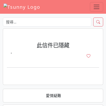
此信件已隱藏
·
愛情疑難