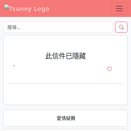
此信件已隱藏
·
愛情疑難