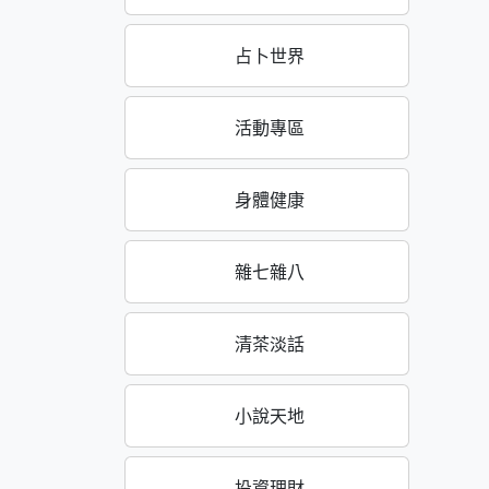
占卜世界
活動專區
身體健康
雜七雜八
清茶淡話
小說天地
投資理財