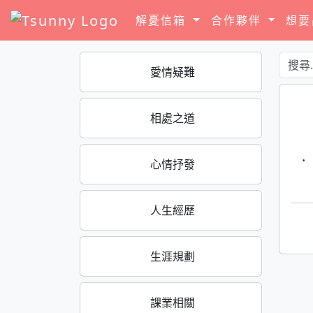
解憂信箱
合作夥伴
想
愛情疑難
相處之道
·
心情抒發
人生經歷
生涯規劃
課業相關