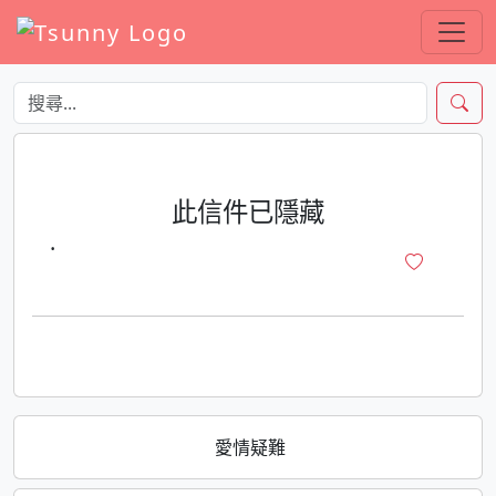
此信件已隱藏
·
愛情疑難