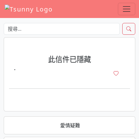
此信件已隱藏
·
愛情疑難