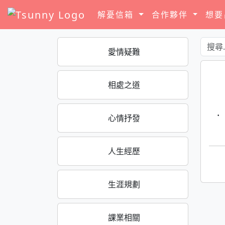
解憂信箱
合作夥伴
想
愛情疑難
相處之道
·
心情抒發
人生經歷
生涯規劃
課業相關