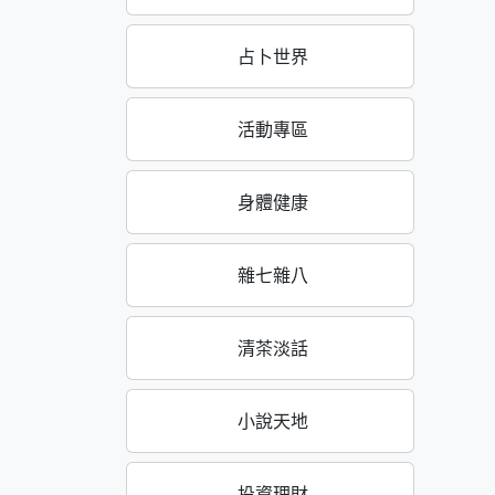
占卜世界
活動專區
身體健康
雜七雜八
清茶淡話
小說天地
投資理財