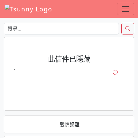
此信件已隱藏
·
愛情疑難