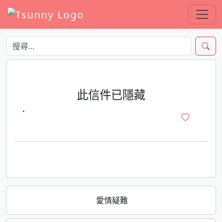
此信件已隱藏
·
愛情疑難