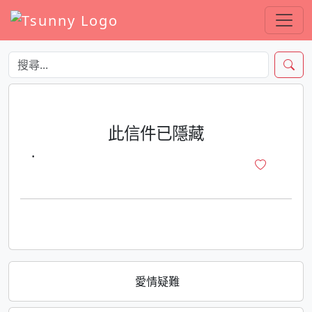
此信件已隱藏
·
愛情疑難