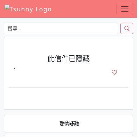
此信件已隱藏
·
愛情疑難