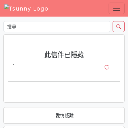
此信件已隱藏
·
愛情疑難