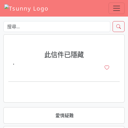
此信件已隱藏
·
愛情疑難