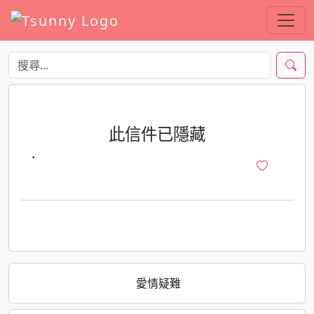
此信件已隱藏
·
愛情疑難