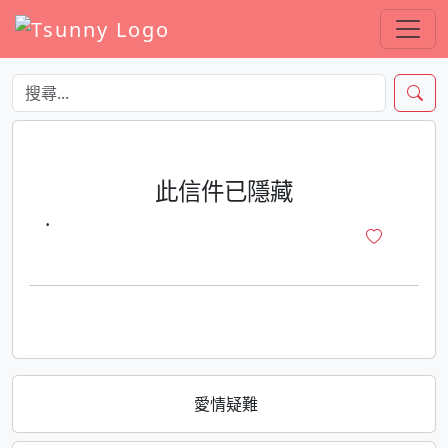
此信件已隱藏
·
愛情疑難