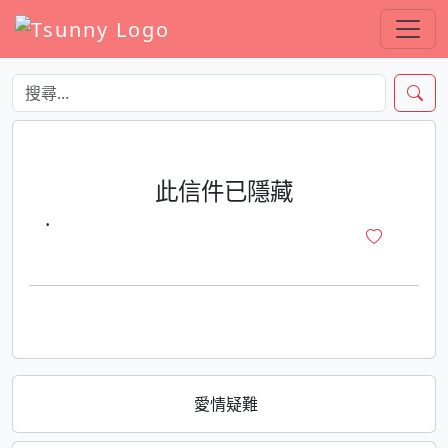
此信件已隱藏
·
愛情疑難