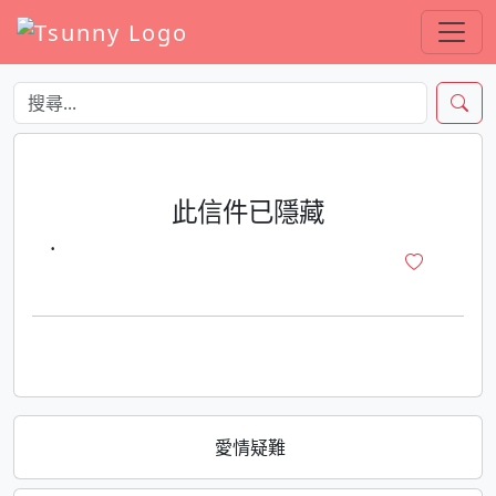
此信件已隱藏
·
愛情疑難