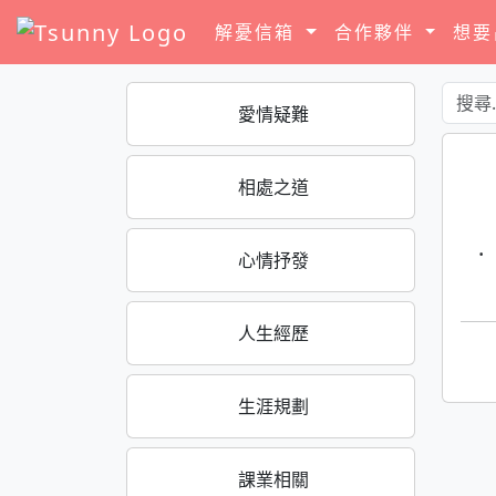
解憂信箱
合作夥伴
想
愛情疑難
相處之道
·
心情抒發
人生經歷
生涯規劃
課業相關