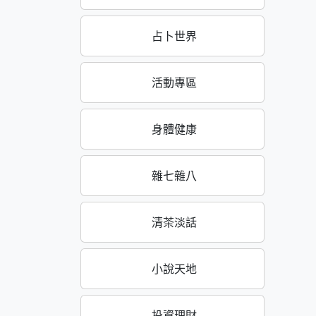
占卜世界
活動專區
身體健康
雜七雜八
清茶淡話
小說天地
投資理財