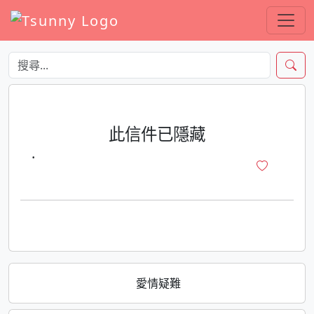
此信件已隱藏
·
愛情疑難