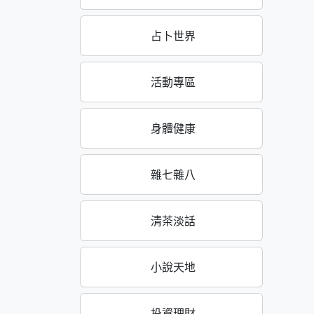
占卜世界
活動專區
身體健康
雜七雜八
清茶淡話
小說天地
投資理財