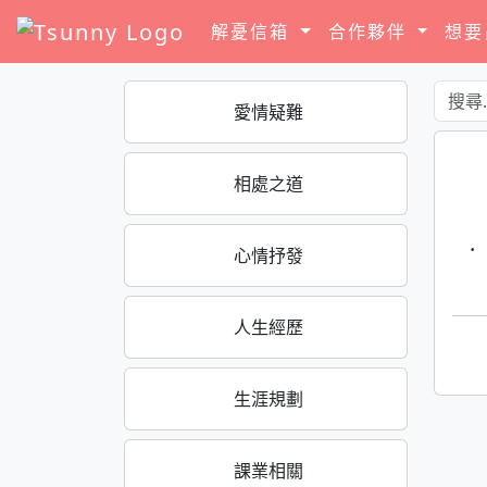
解憂信箱
合作夥伴
想
愛情疑難
相處之道
·
心情抒發
人生經歷
生涯規劃
課業相關