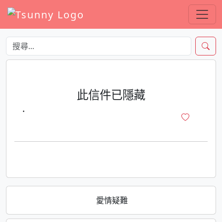
此信件已隱藏
·
愛情疑難