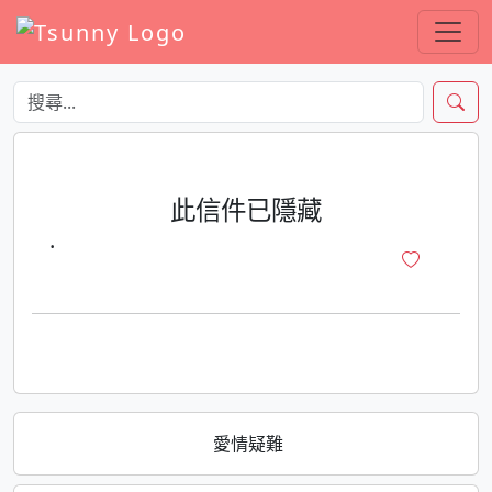
此信件已隱藏
·
愛情疑難