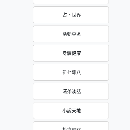
占卜世界
活動專區
身體健康
雜七雜八
清茶淡話
小說天地
投資理財