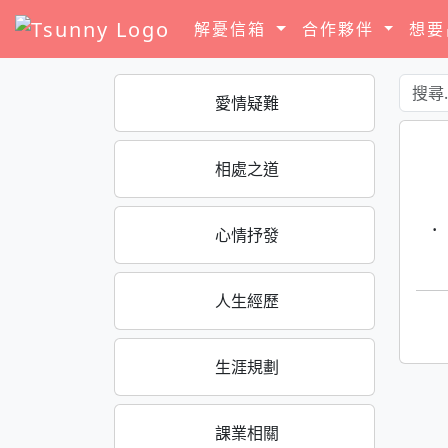
解憂信箱
合作夥伴
想
愛情疑難
相處之道
·
心情抒發
人生經歷
生涯規劃
課業相關