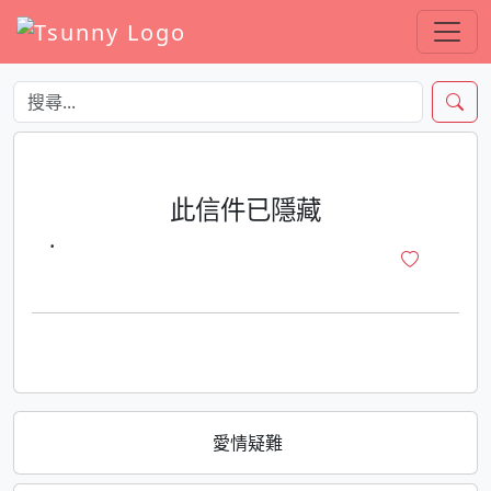
此信件已隱藏
·
愛情疑難