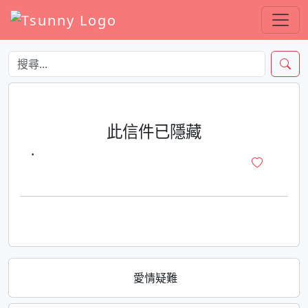
此信件已隱藏
·
愛情疑難