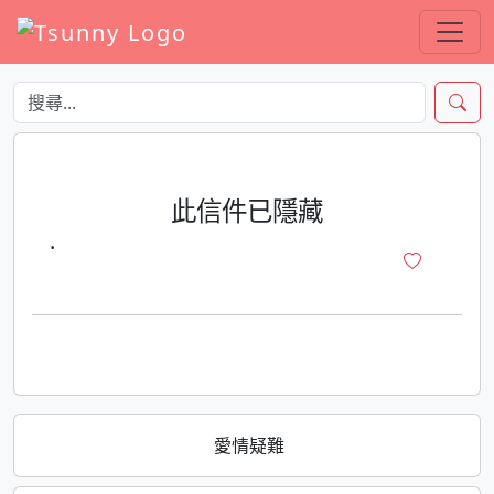
此信件已隱藏
·
愛情疑難