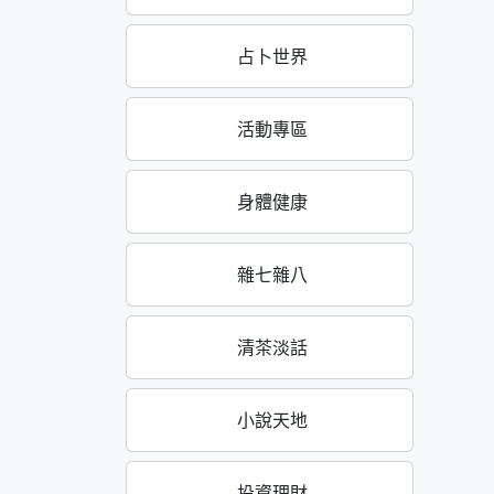
占卜世界
活動專區
身體健康
雜七雜八
清茶淡話
小說天地
投資理財