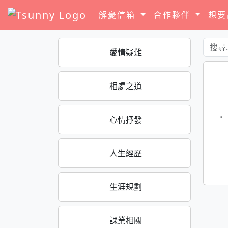
解憂信箱
合作夥伴
想
愛情疑難
相處之道
·
心情抒發
人生經歷
生涯規劃
課業相關