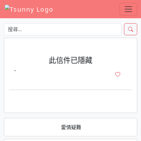
此信件已隱藏
·
愛情疑難