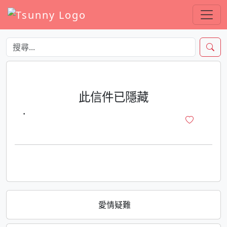
此信件已隱藏
·
愛情疑難