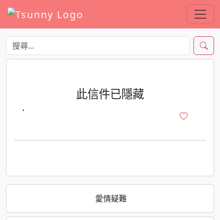
此信件已隱藏
·
愛情疑難