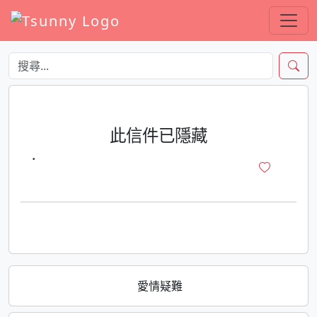
此信件已隱藏
·
愛情疑難