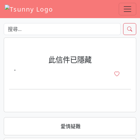
此信件已隱藏
·
愛情疑難