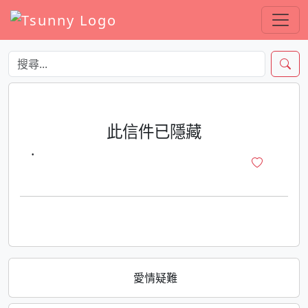
此信件已隱藏
·
愛情疑難