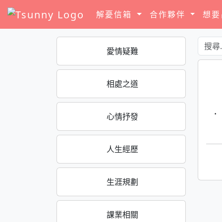
解憂信箱
合作夥伴
想
愛情疑難
相處之道
·
心情抒發
人生經歷
生涯規劃
課業相關