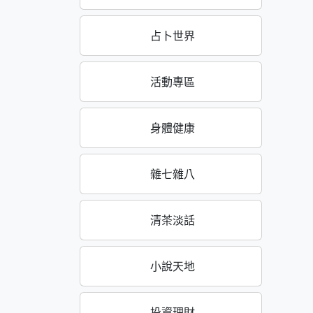
占卜世界
活動專區
身體健康
雜七雜八
清茶淡話
小說天地
投資理財