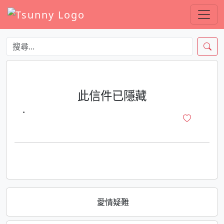
此信件已隱藏
·
愛情疑難