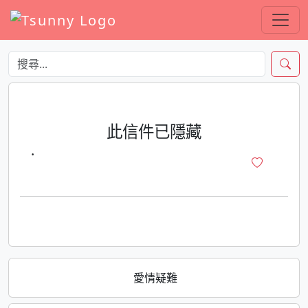
此信件已隱藏
·
愛情疑難