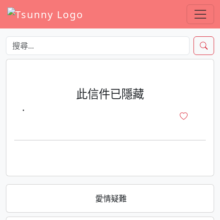
此信件已隱藏
·
愛情疑難