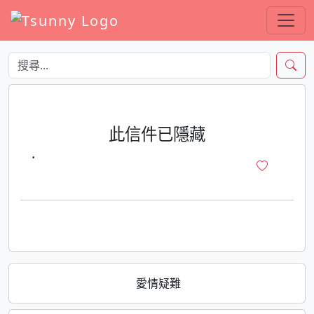
此信件已隱藏
·
愛情疑難