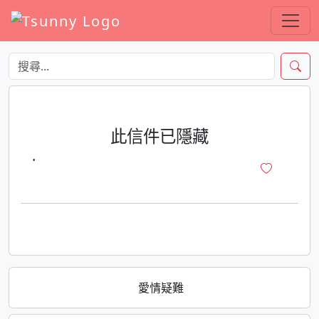
此信件已隱藏
·
愛情疑難