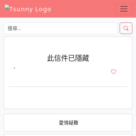
此信件已隱藏
·
愛情疑難