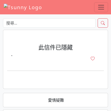
此信件已隱藏
·
愛情疑難