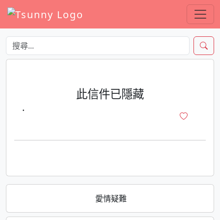
此信件已隱藏
·
愛情疑難