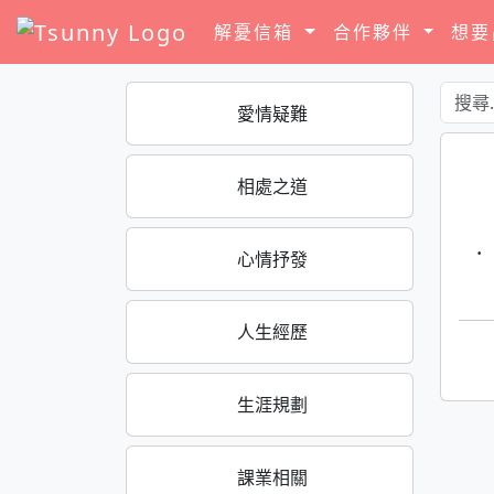
解憂信箱
合作夥伴
想
愛情疑難
相處之道
·
心情抒發
人生經歷
生涯規劃
課業相關