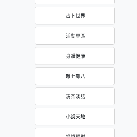
占卜世界
活動專區
身體健康
雜七雜八
清茶淡話
小說天地
投資理財