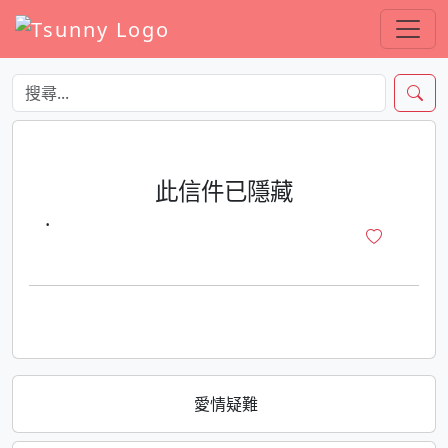
此信件已隱藏
·
愛情疑難