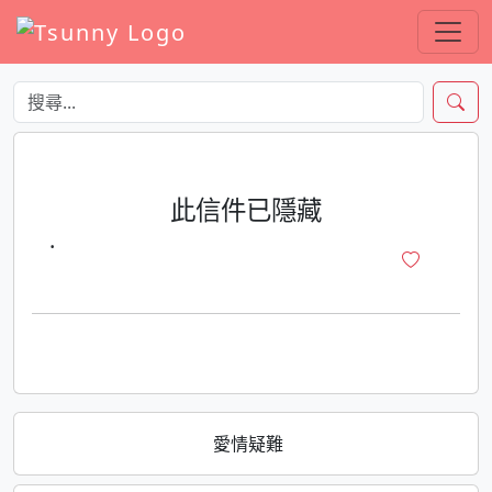
此信件已隱藏
·
愛情疑難