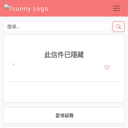
此信件已隱藏
·
愛情疑難