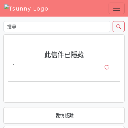
此信件已隱藏
·
愛情疑難