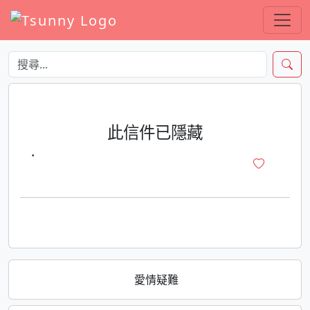
此信件已隱藏
·
愛情疑難